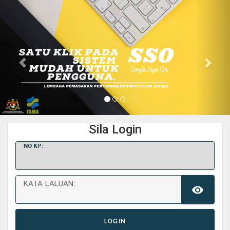
Sila Login
N
O KP:
K
ATA LALUAN:
TO
LOGIN